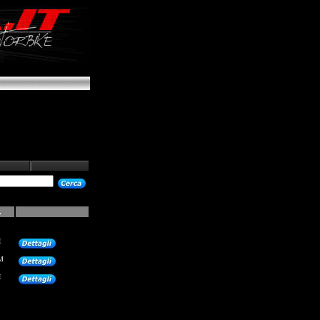
.
I
M
I