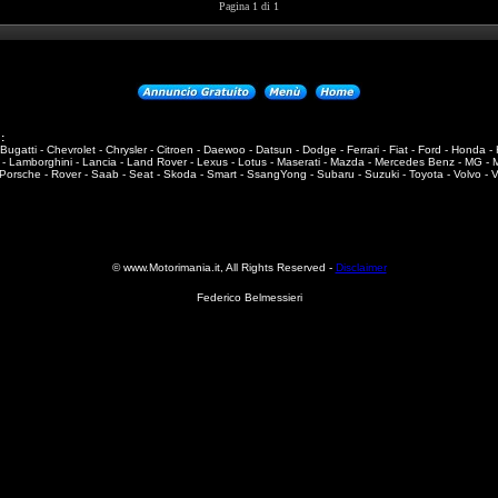
Pagina 1 di 1
:
ugatti - Chevrolet - Chrysler - Citroen - Daewoo - Datsun - Dodge - Ferrari - Fiat - Ford - Honda 
a - Lamborghini - Lancia - Land Rover - Lexus - Lotus - Maserati - Mazda - Mercedes Benz - MG - Min
 Porsche - Rover - Saab - Seat - Skoda - Smart - SsangYong - Subaru - Suzuki - Toyota - Volvo -
© www.Motorimania.it, All Rights Reserved -
Disclaimer
Federico Belmessieri