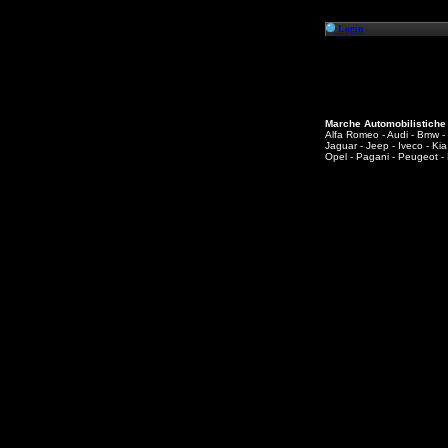
Login
Marche Automobilistiche 
Alfa Romeo - Audi - Bmw - B
Jaguar - Jeep - Iveco - Ki
Opel - Pagani - Peugeot -