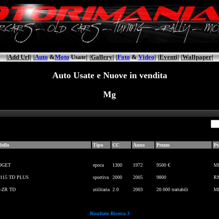
|Add Url|
|
Auto
&
Moto
Usate|
|Gallery|
|
Foto
&
Video
|
|Eventi|
|Wallpaper|
Auto Usate e Nuove in vendita
Mg
ello
Tipo
CC
Anno
Prezzo
Pv
DGET
epoca
1300
1972
9500 €
M
 115 TD PLUS
sportiva
2000
2005
9800
R
-ZR TD
utilitaria
2.0
2003
20.000 trattabili
M
Risultato Ricerca 3