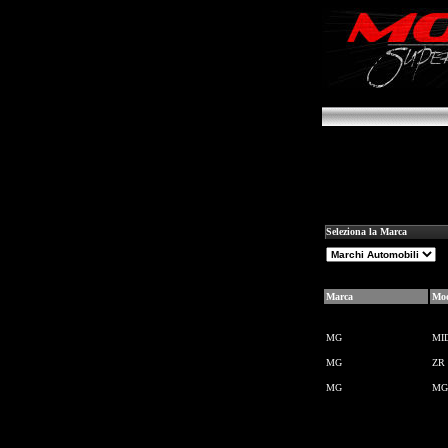
Seleziona la Marca
Marca
Mod
MG
MI
MG
ZR
MG
MG