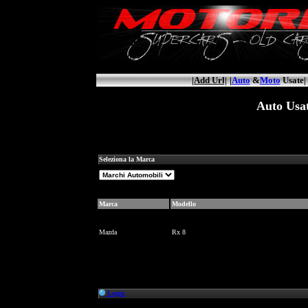
|Add Url|
|
Auto
&
Moto
Usate|
Auto Usat
Seleziona la Marca
Marca
Modello
Mazda
Rx 8
Login