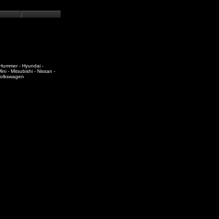
- Hummer - Hyundai -
i - Mitsubishi - Nissan -
 Volkswagen