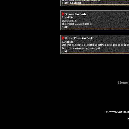
Stato: England
Sparco
Sito Web
Località:
Descrizione:
Indirizzo: www.sparco.it
Stato:
Sprint Filter
Sito Web
Località:
Descrizione: produce filtri sportivi e altri prodotti iner
Indirizzo: www.motorquality.it
Stato:
Home 
© www.Motorimania
F