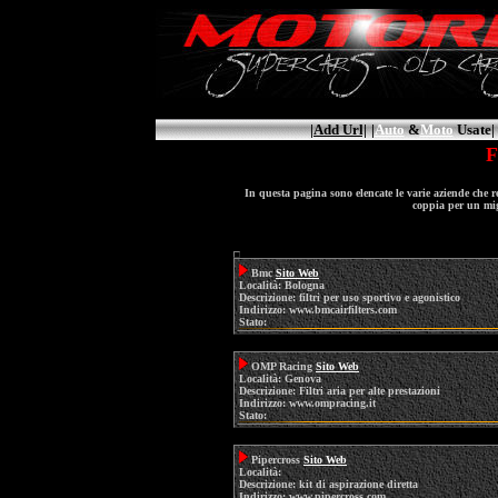
|Add Url|
|
Auto
&
Moto
Usate|
F
In questa pagina sono elencate le varie aziende che re
coppia per un mi
Bmc
Sito Web
Località: Bologna
Descrizione: filtri per uso sportivo e agonistico
Indirizzo: www.bmcairfilters.com
Stato:
OMP Racing
Sito Web
Località: Genova
Descrizione: Filtri aria per alte prestazioni
Indirizzo: www.ompracing.it
Stato:
Pipercross
Sito Web
Località:
Descrizione: kit di aspirazione diretta
Indirizzo: www.pipercross.com