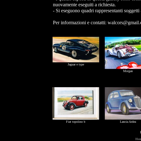
nuovamente eseguiti a richiesta.
- Si eseguono quadri rappresentanti soggetti a
Per informazioni e contatti:
walcors@gmail
Jaguar e type
Morgan
Fiat topolino b
Lancia Ardea
Hom