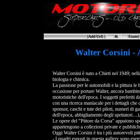
|Add Url|
|
Auto
&
Moto
Usate|
Walter Corsini -
Walter Corsini è nato a Chieti nel 1949; nella
biologia e chimica.
La passione per le automobili e la pittura le 
occasione per portare Walter, ancora bambino
motoristiche dell'epoca. I soggetti preferiti d
con una ricerca maniacale per i dettagli che 
sponsor, caschi e tute dei piloti, numeri di ga
dell'epoca, abbigliamento degli spettatori…)
Le opere del "Pittore da Corsa" appaiono spess
appartengono a collezioni private e pubbliche 
Oggi Walter Corsini è tra i più autorevoli pitt
- I quadri esposti in questa gallery sono esem